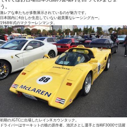
う。
激レアな車たちが多数展示されているのが魅力です。
日本国内に4台しか生息していない超貴重なレーシングカー。
1968年式のマクラーレンマンタ。
初期のJGTCに出場したレインX カウンタック。
ドライバーはサーキットの狼の原作者、池沢さとし選手と当時F3000で活躍