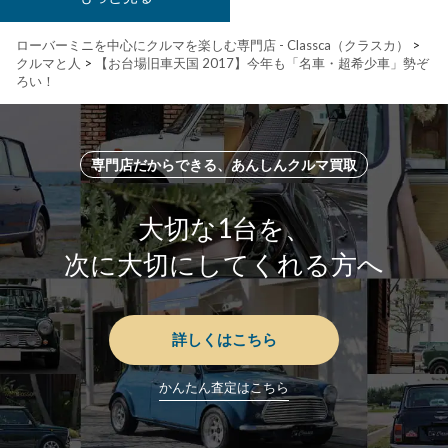
ローバーミニを中心にクルマを楽しむ専門店 - Classca（クラスカ）
>
クルマと人
>
【お台場旧車天国 2017】今年も「名車・超希少車」勢ぞ
ろい！
専門店だからできる、あんしんクルマ買取
大切な1台を、
次に大切にしてくれる方へ
詳しくはこちら
かんたん査定はこちら