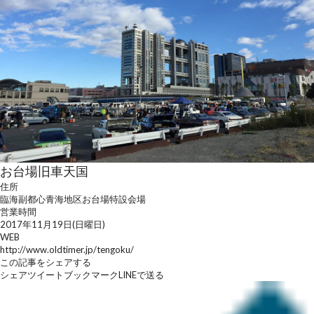
お台場旧車天国
住所
臨海副都心青海地区お台場特設会場
営業時間
2017年11月19日(日曜日)
WEB
http://www.oldtimer.jp/tengoku/
この記事をシェアする
シェア
ツイート
ブックマーク
LINEで送る