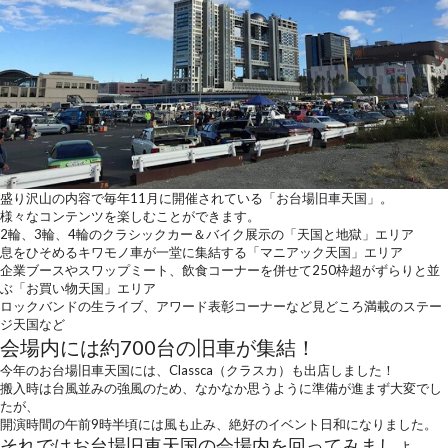
盛り沢山の内容で毎年11月に開催されている「お台場旧車天国」。
様々なコンテンツを楽しむことができます。
2輪、3輪、4輪のクラシックカー＆バイク展示の「天国と地獄」エリア
息をひそめるキワモノ車が一堂に集結する「マニアック天国」エリア
企業ブースやスワップミート、飲食コーナーを併せて250枠超がずらりと並
ぶ「お買い物天国」エリア
ロックバンドの生ライブ、アワード表彰コーナーなど見どころ満載のステー
ジ天国など
会場内には約700台の旧車が集結！
今年のお台場旧車天国には、Classca（クラスカ）も出店しました！
搬入時は台風並みの強風のため、なかなか思うように準備が進まず大変でし
たが、
開演時間の午前9時半頃には風も止み、絶好のイベント日和になりました。
それではお台場旧車天国の会場内を回ってみましょ