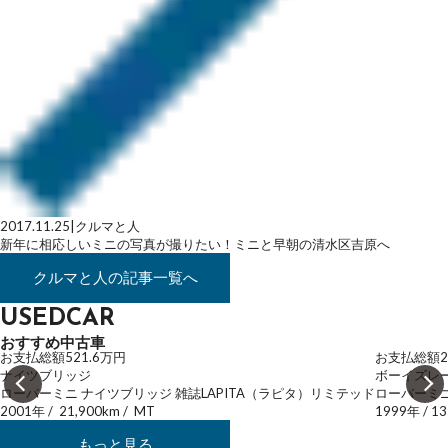
2017.11.25
|
クルマと人
新年に相応しいミニの写真が撮りたい！ミニと早朝の清水区吉原へ
クルマと人
の記事一覧へ
USEDCAR
おすすめ中古車
お支払総額
521.6
万円
お支払総額
2
ナイツブリッジ
ボーイズレ
ローバーミニ ナイツブリッジ 雑誌LAPITA（ラピタ）リミテッド
ローバーミニ
2001年
/
21,900km
/
MT
1999年
/
13
もっと見る