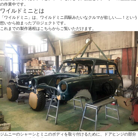
の作業中です。
ワイルドミニとは
「ワイルドミニ」は、ワイルドミニ四駆みたいなクルマが欲しい......！という
想いから始まったプロジェクトです。
これまでの製作過程は
こちらから
ご覧いただけます。
ジムニーのシャーシとミニのボディを取り付けるために、ドアヒンジの部分