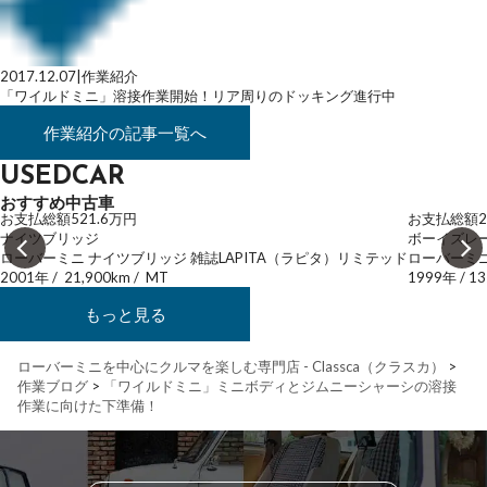
2017.12.07
|
作業紹介
「ワイルドミニ」溶接作業開始！リア周りのドッキング進行中
作業紹介
の記事一覧へ
USEDCAR
おすすめ中古車
お支払総額
521.6
万円
お支払総額
2
ナイツブリッジ
ボーイズレ
ローバーミニ ナイツブリッジ 雑誌LAPITA（ラピタ）リミテッド
ローバーミニ
2001年
/
21,900km
/
MT
1999年
/
13
もっと見る
ローバーミニを中心にクルマを楽しむ専門店 - Classca（クラスカ）
>
作業ブログ
>
「ワイルドミニ」ミニボディとジムニーシャーシの溶接
作業に向けた下準備！