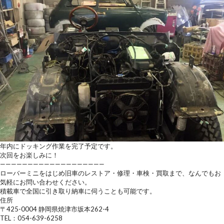
年内にドッキング作業を完了予定です。
次回をお楽しみに！
———————————————————
ローバーミニをはじめ旧車のレストア・修理・車検・買取まで、なんでもお
気軽にお問い合わせください。
積載車で全国に引き取り納車に伺うことも可能です。
住所
〒425-0004 静岡県焼津市坂本262-4
TEL：054-639-6258