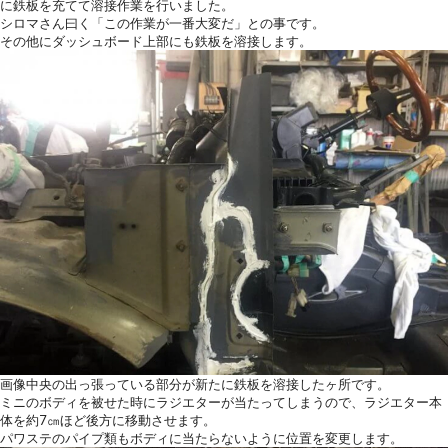
に鉄板を充てて溶接作業を行いました。
シロマさん曰く「この作業が一番大変だ」との事です。
その他にダッシュボード上部にも鉄板を溶接します。
画像中央の出っ張っている部分が新たに鉄板を溶接したヶ所です。
ミニのボディを被せた時にラジエターが当たってしまうので、ラジエター本
体を約7㎝ほど後方に移動させます。
パワステのパイプ類もボディに当たらないように位置を変更します。