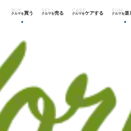
買う
売る
ケアする
楽
クルマを
クルマを
クルマを
クルマを