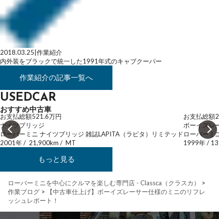
2018.03.25
|
作業紹介
内外装をブラックで統一した1991年式のキャブクーパー
作業紹介
の記事一覧へ
USEDCAR
おすすめ中古車
お支払総額
521.6
万円
お支払総額
2
ナイツブリッジ
ボーイズレ
ローバーミニ ナイツブリッジ 雑誌LAPITA（ラピタ）リミテッド
ローバーミニ
2001年
/
21,900km
/
MT
1999年
/
13
もっと見る
ローバーミニを中心にクルマを楽しむ専門店 - Classca（クラスカ）
>
作業ブログ
>
【中古車仕上げ】ボーイズレーサー仕様のミニのリフレ
ッシュレポート！