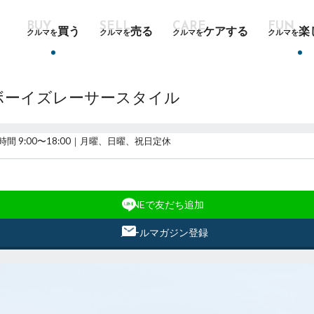
買う
売る
ケアする
楽
クルマを
クルマを
クルマを
クルマを
 ボーイズレーサースタイル
時間 9:00〜18:00｜月曜、日曜、祝日定休
LINEで友だち追加
メールマガジン登録