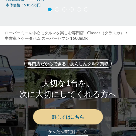
本体価格：
518.6
万円
ローバーミニを中心にクルマを楽しむ専門店 - Classca（クラスカ）
>
中古車
>
ケータハム スーパーセブン 1600BDR
専門店だからできる、あんしんクルマ買取
大切な1台を、
次に大切にしてくれる方へ
詳しくはこちら
かんたん査定はこちら