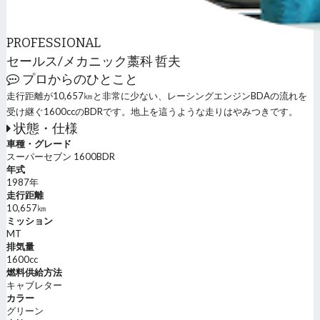
PROFESSIONAL
セールス/メカニック
藁科 哲夫
プロからのひとこと
走行距離が10,657㎞と非常に少ない、レーシングエンジンBDAの流れを
受け継ぐ1600ccのBDRです。地上を這うような走りはやみつきです。
状態・仕様
車種・グレード
スーパーセブン 1600BDR
年式
1987年
走行距離
10,657㎞
ミッション
MT
排気量
1600cc
燃料供給方法
キャブレター
カラー
グリーン