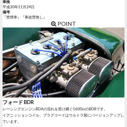
車検
平成30年11月24日
備考
『禁煙車』『事故歴無し』
POINT
フォード BDR
レーシングエンジンBDAの流れを受け継ぐ1600ccのBDRです。
イグニッションコイル、プラグコードはウルトラ製にバージョンアップし
ています。