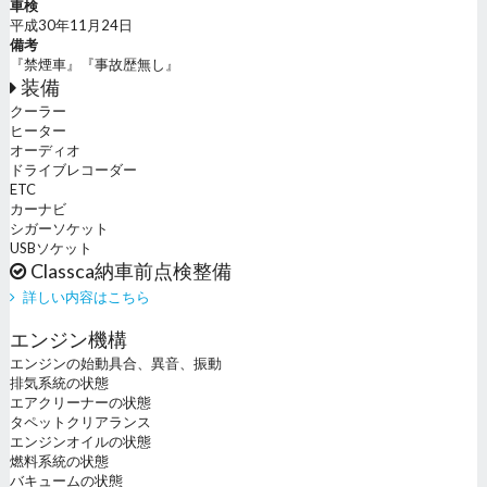
車検
平成30年11月24日
備考
『禁煙車』『事故歴無し』
装備
クーラー
ヒーター
オーディオ
ドライブレコーダー
ETC
カーナビ
シガーソケット
USBソケット
Classca納車前点検整備
詳しい内容はこちら
エンジン機構
エンジンの始動具合、異音、振動
排気系統の状態
エアクリーナーの状態
タペットクリアランス
エンジンオイルの状態
燃料系統の状態
バキュームの状態