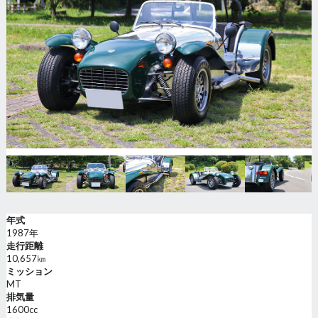
年式
1987年
走行距離
10,657㎞
ミッション
MT
排気量
1600cc