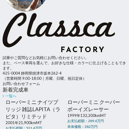
試乗やご質問などお気軽にお問い合わせください。
また、ベース車両を選んで、お好きな仕様・カラーに仕上げることもでき
ます。
425-0004 静岡県焼津市坂本262-4
（営業時間 9:00-18:00｜月曜、日曜、祝日定休）
お問い合わせフォーム
新着完成車
一覧へ
ローバーミニ ナイツブ
ローバーミニ クーパー
リッジ 雑誌LAPITA（ラ
ボーイズレーサー
ピタ）リミテッド
1999年
132,200km
MT
お支払総額：
289.6
万円
2001年
21,900km
MT
本体価格：
282
万円
お支払総額：
521.6
万円