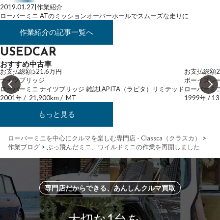
2019.01.27
|
作業紹介
ローバーミニ ATのミッションオーバーホールでスムーズな走りに
作業紹介
の記事一覧へ
USEDCAR
おすすめ中古車
お支払総額
521.6
万円
お支払総額
2
ナイツブリッジ
ボーイズレ
ローバーミニ ナイツブリッジ 雑誌LAPITA（ラピタ）リミテッド
ローバーミニ
2001年
/
21,900km
/
MT
1999年
/
13
もっと見る
ローバーミニを中心にクルマを楽しむ専門店 - Classca（クラスカ）
>
作業ブログ
>
ぶっ飛んだミニ、ワイルドミニの作業を再開しました
専門店だからできる、あんしんクルマ買取
大切な1台を、