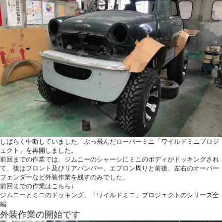
しばらく中断していました、ぶっ飛んだローバーミニ「ワイルドミニプロジ
ェクト」を再開しました。
前回までの作業では、ジムニーのシャーシにミニのボディがドッキングされ
て、後はフロント及びリアバンパー、エプロン周りと前後、左右のオーバー
フェンダーなど外装作業を残すのみでした。
前回までの作業はこちら↓
ジムニーとミニのドッキング、「ワイルドミニ」プロジェクトのシリーズ全
編
外装作業の開始です