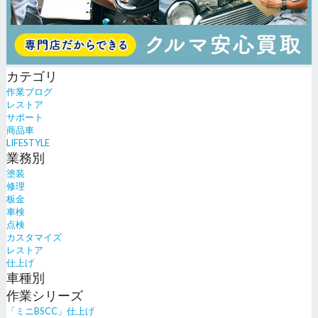
カテゴリ
作業ブログ
レストア
サポート
商品車
LIFESTYLE
業務別
塗装
修理
板金
車検
点検
カスタマイズ
レストア
仕上げ
車種別
作業シリーズ
「ミニBSCC」仕上げ