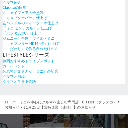
クルマ紹介
Classcaの日常
ミニメイフェアの全塗装
「キャブクーパー」仕上げ
左ハンドルのディーラー車仕上げ
「ミニ モンテカルロ」仕上げ
「ホンダS800」仕上げ
ジムニーと合体「ワイルドミニ」
「キャブレターMK1仕様」仕上げ
「こだわり」で作る自分だけのミニ
LIFESTYLEシリーズ
静岡おすすめドライブスポット
カーイベント
忘れていませんか、ミニとの初恋
クルマと散歩
クルマと生きる物語
ローバーミニを中心にクルマを楽しむ専門店 - Classca（クラスカ）
>
お知らせ
>
11月25日【臨時休業（連休）】のお知らせ