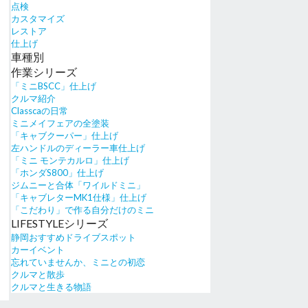
点検
カスタマイズ
レストア
仕上げ
車種別
作業シリーズ
「ミニBSCC」仕上げ
クルマ紹介
Classcaの日常
ミニメイフェアの全塗装
「キャブクーパー」仕上げ
左ハンドルのディーラー車仕上げ
「ミニ モンテカルロ」仕上げ
「ホンダS800」仕上げ
ジムニーと合体「ワイルドミニ」
「キャブレターMK1仕様」仕上げ
「こだわり」で作る自分だけのミニ
LIFESTYLEシリーズ
静岡おすすめドライブスポット
カーイベント
忘れていませんか、ミニとの初恋
クルマと散歩
クルマと生きる物語