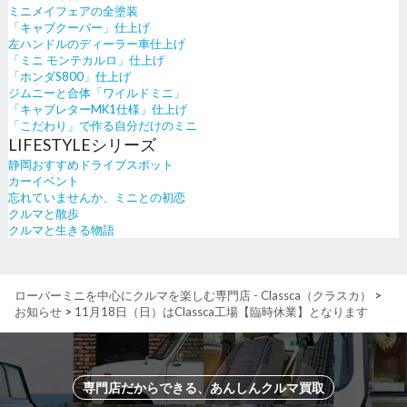
ミニメイフェアの全塗装
「キャブクーパー」仕上げ
左ハンドルのディーラー車仕上げ
「ミニ モンテカルロ」仕上げ
「ホンダS800」仕上げ
ジムニーと合体「ワイルドミニ」
「キャブレターMK1仕様」仕上げ
「こだわり」で作る自分だけのミニ
LIFESTYLEシリーズ
静岡おすすめドライブスポット
カーイベント
忘れていませんか、ミニとの初恋
クルマと散歩
クルマと生きる物語
ローバーミニを中心にクルマを楽しむ専門店 - Classca（クラスカ）
>
お知らせ
>
11月18日（日）はClassca工場【臨時休業】となります
専門店だからできる、あんしんクルマ買取