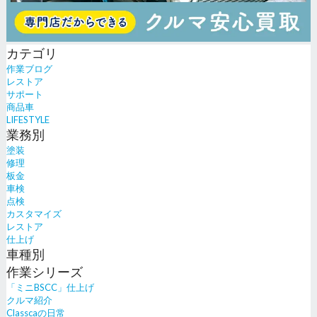
カテゴリ
作業ブログ
レストア
サポート
商品車
LIFESTYLE
業務別
塗装
修理
板金
車検
点検
カスタマイズ
レストア
仕上げ
車種別
作業シリーズ
「ミニBSCC」仕上げ
クルマ紹介
Classcaの日常