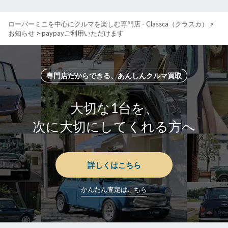
ローバーミニを中心にクルマを楽しむ専門店 - Classca（クラスカ）
>
お知らせ
>
paypayご利用いただけます
専門店だからできる、あんしんクルマ買取
大切な1台を、
次に大切にしてくれる方へ
詳しくはこちら
かんたん査定はこちら