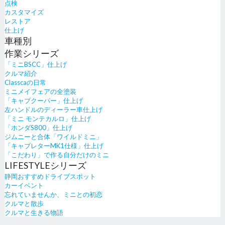
点検
カスタマイズ
レストア
仕上げ
車種別
作業シリーズ
「ミニBSCC」仕上げ
クルマ紹介
Classcaの日常
ミニメイフェアの全塗装
「キャブクーパー」仕上げ
左ハンドルのディーラー車仕上げ
「ミニ モンテカルロ」仕上げ
「ホンダS800」仕上げ
ジムニーと合体「ワイルドミニ」
「キャブレターMK1仕様」仕上げ
「こだわり」で作る自分だけのミニ
LIFESTYLEシリーズ
静岡おすすめドライブスポット
カーイベント
忘れていませんか、ミニとの初恋
クルマと散歩
クルマと生きる物語