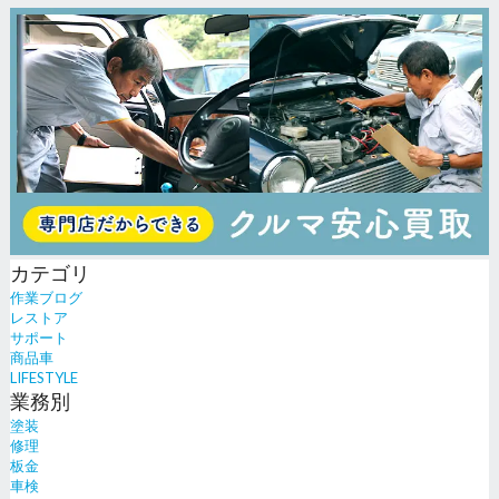
カテゴリ
作業ブログ
レストア
サポート
商品車
LIFESTYLE
業務別
塗装
修理
板金
車検