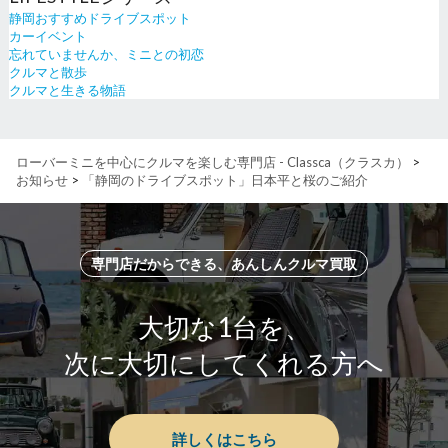
静岡おすすめドライブスポット
カーイベント
忘れていませんか、ミニとの初恋
クルマと散歩
クルマと生きる物語
ローバーミニを中心にクルマを楽しむ専門店 - Classca（クラスカ）
>
お知らせ
>
「静岡のドライブスポット」日本平と桜のご紹介
専門店だからできる、あんしんクルマ買取
大切な1台を、
次に大切にしてくれる方へ
詳しくはこちら