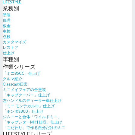
LIFESTYLE
業務別
塗装
修理
板金
車検
点検
カスタマイズ
レストア
仕上げ
車種別
作業シリーズ
「ミニBSCC」仕上げ
クルマ紹介
Classcaの日常
ミニメイフェアの全塗装
「キャブクーパー」仕上げ
左ハンドルのディーラー車仕上げ
「ミニ モンテカルロ」仕上げ
「ホンダS800」仕上げ
ジムニーと合体「ワイルドミニ」
「キャブレターMK1仕様」仕上げ
「こだわり」で作る自分だけのミニ
LIFESTYLEシリーズ