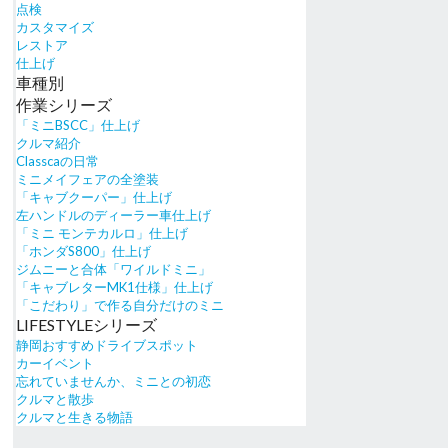
点検
カスタマイズ
レストア
仕上げ
車種別
作業シリーズ
「ミニBSCC」仕上げ
クルマ紹介
Classcaの日常
ミニメイフェアの全塗装
「キャブクーパー」仕上げ
左ハンドルのディーラー車仕上げ
「ミニ モンテカルロ」仕上げ
「ホンダS800」仕上げ
ジムニーと合体「ワイルドミニ」
「キャブレターMK1仕様」仕上げ
「こだわり」で作る自分だけのミニ
LIFESTYLEシリーズ
静岡おすすめドライブスポット
カーイベント
忘れていませんか、ミニとの初恋
クルマと散歩
クルマと生きる物語