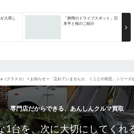
」が入荷し
「静岡のドライブスポット」日
本平と桜のご紹介
ca（クラスカ）
>
お知らせ
>
「忘れていませんか、ミニとの初恋」シリーズ
専門店だからできる、あんしんクルマ買取
な1台を、
次に大切にしてくれ