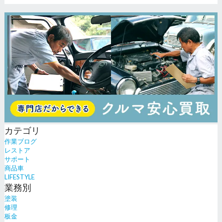
カテゴリ
作業ブログ
レストア
サポート
商品車
LIFESTYLE
業務別
塗装
修理
板金