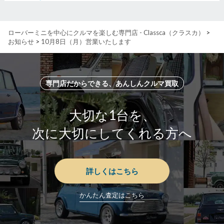
ローバーミニを中心にクルマを楽しむ専門店 - Classca（クラスカ）
>
お知らせ
>
10月8日（月）営業いたします
専門店だからできる、あんしんクルマ買取
大切な1台を、
次に大切にしてくれる方へ
詳しくはこちら
かんたん査定はこちら