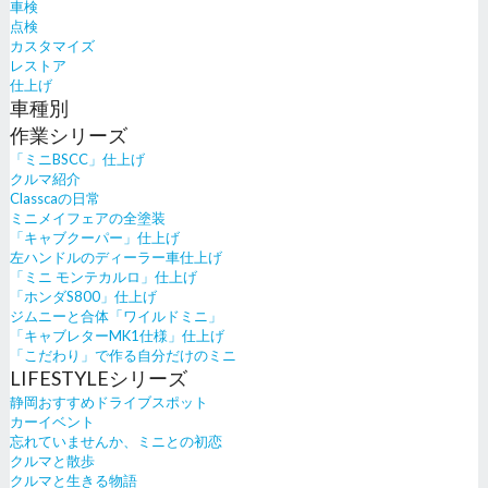
車検
点検
カスタマイズ
レストア
仕上げ
車種別
作業シリーズ
「ミニBSCC」仕上げ
クルマ紹介
Classcaの日常
ミニメイフェアの全塗装
「キャブクーパー」仕上げ
左ハンドルのディーラー車仕上げ
「ミニ モンテカルロ」仕上げ
「ホンダS800」仕上げ
ジムニーと合体「ワイルドミニ」
「キャブレターMK1仕様」仕上げ
「こだわり」で作る自分だけのミニ
LIFESTYLEシリーズ
静岡おすすめドライブスポット
カーイベント
忘れていませんか、ミニとの初恋
クルマと散歩
クルマと生きる物語